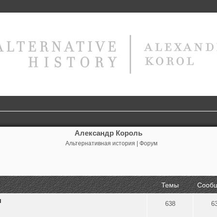
Александр Король
Альтернативная история | Форум
Темы
Сооб
я
638
6