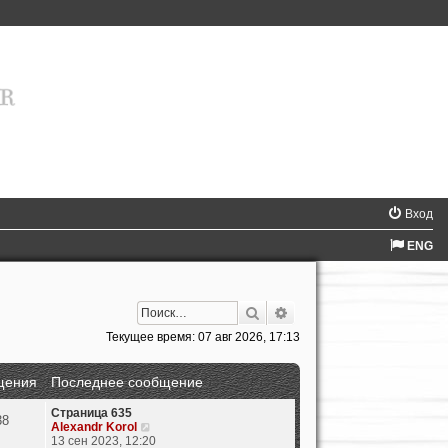
Вход
ENG
Поиск
Расширенный поиск
Текущее время: 07 авг 2026, 17:13
щения
Последнее сообщение
Страница 635
38
П
Alexandr Korol
е
13 сен 2023, 12:20