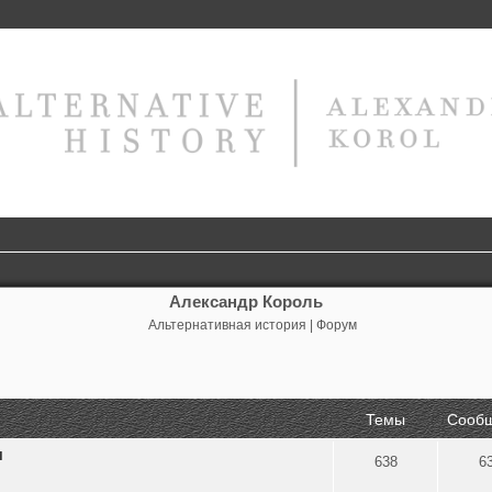
Александр Король
Альтернативная история | Форум
Темы
Сооб
я
638
6