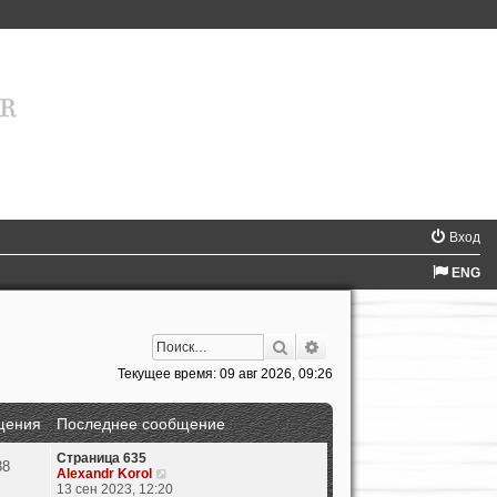
Вход
ENG
Поиск
Расширенный поиск
Текущее время: 09 авг 2026, 09:26
щения
Последнее сообщение
Страница 635
38
П
Alexandr Korol
е
13 сен 2023, 12:20