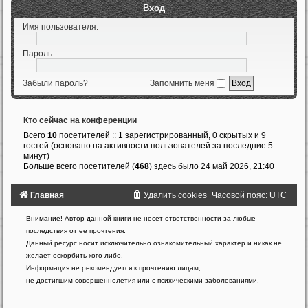
Вход
Имя пользователя:
Пароль:
Забыли пароль?
Запомнить меня
Кто сейчас на конференции
Всего
10
посетителей :: 1 зарегистрированный, 0 скрытых и 9
гостей (основано на активности пользователей за последние 5
минут)
Больше всего посетителей (
468
) здесь было 24 май 2026, 21:40
Главная
Удалить cookies
Часовой пояс:
UTC
Создано
Внимание! Автор данной книги не несет ответственности за любые
на
последствия от ее прочтения.
основе
Данный ресурс носит исключительно ознакомительный характер и никак не
phpBB
желает оскорбить кого-либо.
®
Forum
Информация не рекомендуется к прочтению лицам,
Software
не достигшим совершеннолетия или с психическими заболеваниями.
©
phpBB