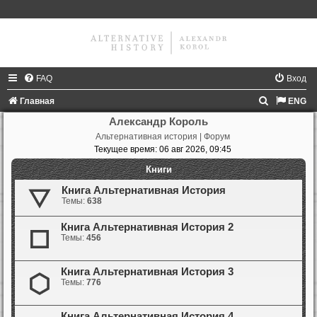
FAQ
Вход
П
Главная
ENG
о
Александр Король
Альтернативная история | Форум
и
Текущее время: 06 авг 2026, 09:45
с
Книги
к
Книга Альтернативная История
Темы:
638
Книга Альтернативная История 2
Темы:
456
Книга Альтернативная История 3
Темы:
776
Книга Альтернативная История 4