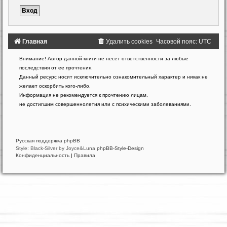
Главная
Удалить cookies
Часовой пояс:
UTC
Создано
Внимание! Автор данной книги не несет ответственности за любые
на
последствия от ее прочтения.
основе
Данный ресурс носит исключительно ознакомительный характер и никак не
phpBB
желает оскорбить кого-либо.
®
Forum
Информация не рекомендуется к прочтению лицам,
Software
не достигшим совершеннолетия или с психическими заболеваниями.
©
phpBB
Limited
Русская поддержка phpBB
Style: Black-Silver by Joyce&Luna
phpBB-Style-Design
Конфиденциальность
|
Правила