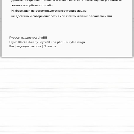
phpBB
желает оскорбить кого-либо.
®
Forum
Информация не рекомендуется к прочтению лицам,
Software
не достигшим совершеннолетия или с психическими заболеваниями.
©
phpBB
Limited
Русская поддержка phpBB
Style: Black-Silver by Joyce&Luna
phpBB-Style-Design
Конфиденциальность
|
Правила