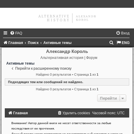
FAQ
Вход
П
Главная
Поиск
Активные темы
ENG
о
Александр Король
Альтернативная история | Форум
и
Активные темы
с
Перейти к расширенному поиску
к
Найдено 0 результатов • Страница
1
из
1
Подходящих тем или сообщений не найдено.
Найдено 0 результатов • Страница
1
из
1
Перейти
Главная
Удалить cookies
Часовой пояс:
UTC
Создано
Внимание! Автор данной книги не несет ответственности за любые
на
последствия от ее прочтения.
основе
Данный ресурс носит исключительно ознакомительный характер и никак не