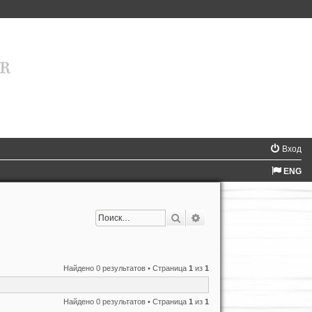
Вход
ENG
Поиск
Расширенный поиск
Найдено 0 результатов • Страница
1
из
1
Найдено 0 результатов • Страница
1
из
1