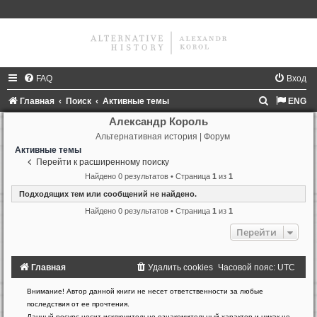
FAQ
Вход
П
Главная
Поиск
Активные темы
ENG
о
Александр Король
Альтернативная история | Форум
и
Активные темы
с
Перейти к расширенному поиску
к
Найдено 0 результатов • Страница
1
из
1
Подходящих тем или сообщений не найдено.
Найдено 0 результатов • Страница
1
из
1
Перейти
Главная
Удалить cookies
Часовой пояс:
UTC
Создано
Внимание! Автор данной книги не несет ответственности за любые
на
последствия от ее прочтения.
основе
Данный ресурс носит исключительно ознакомительный характер и никак не