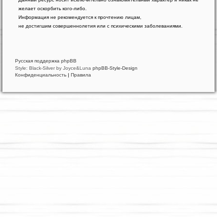
phpBB
желает оскорбить кого-либо.
®
Forum
Информация не рекомендуется к прочтению лицам,
Software
не достигшим совершеннолетия или с психическими заболеваниями.
©
phpBB
Limited
Русская поддержка phpBB
Style: Black-Silver by Joyce&Luna
phpBB-Style-Design
Конфиденциальность
|
Правила