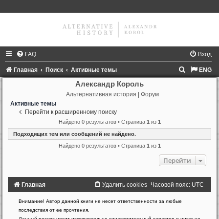
FAQ
Вход
П
Главная
Поиск
Активные темы
ENG
о
Александр Король
Альтернативная история | Форум
и
Активные темы
с
Перейти к расширенному поиску
к
Найдено 0 результатов • Страница
1
из
1
Подходящих тем или сообщений не найдено.
Найдено 0 результатов • Страница
1
из
1
Перейти
Главная
Удалить cookies
Часовой пояс:
UTC
Создано
Внимание! Автор данной книги не несет ответственности за любые
на
последствия от ее прочтения.
основе
Данный ресурс носит исключительно ознакомительный характер и никак не