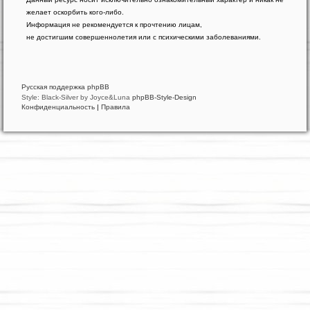
phpBB
желает оскорбить кого-либо.
®
Forum
Информация не рекомендуется к прочтению лицам,
Software
не достигшим совершеннолетия или с психическими заболеваниями.
©
phpBB
Limited
Русская поддержка phpBB
Style: Black-Silver by Joyce&Luna
phpBB-Style-Design
Конфиденциальность
|
Правила