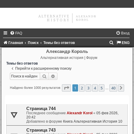
FAQ
Вход
П
Главная
Поиск
Темы без ответов
ENG
о
Александр Король
Альтернативная история | Форум
и
Темы без ответов
с
Перейти к расширенному поиску
к
Поиск
Расширенный поиск
Страница
1
из
40
1
2
3
4
5
40
След
Найдено более 1000 результатов
…
Темы
Страница 744
Последнее сообщение
Alexandr Korol
«
05 фев 2026,
20:42
Добавлено в форуме
Книга Альтернативная История 10
Страница 743