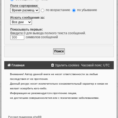
Поле сортировки:
по возрастанию
по убыванию
Искать сообщения за:
Показывать первые:
Введите 0 для вывода полного текста сообщений.
символов сообщений
Главная
Удалить cookies
Часовой пояс:
UTC
Создано
Внимание! Автор данной книги не несет ответственности за любые
на
последствия от ее прочтения.
основе
Данный ресурс носит исключительно ознакомительный характер и никак не
phpBB
желает оскорбить кого-либо.
®
Forum
Информация не рекомендуется к прочтению лицам,
Software
не достигшим совершеннолетия или с психическими заболеваниями.
©
phpBB
Limited
Русская поддержка phpBB