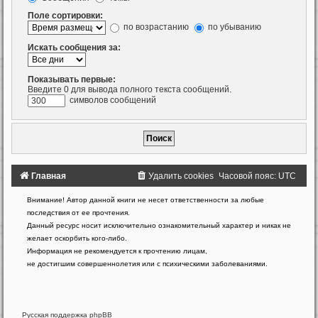
Поле сортировки:
по возрастанию
по убыванию
Искать сообщения за:
Показывать первые:
Введите 0 для вывода полного текста сообщений.
символов сообщений
Главная
Удалить cookies
Часовой пояс:
UTC
Создано
Внимание! Автор данной книги не несет ответственности за любые
на
последствия от ее прочтения.
основе
Данный ресурс носит исключительно ознакомительный характер и никак не
phpBB
желает оскорбить кого-либо.
®
Forum
Информация не рекомендуется к прочтению лицам,
Software
не достигшим совершеннолетия или с психическими заболеваниями.
©
phpBB
Limited
Русская поддержка phpBB