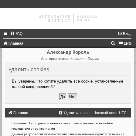
FAQ
Вход
П
Главная
ENG
о
Александр Король
Альтернативная история | Форум
и
с
Удалить cookies
к
Вы уверены, что хотите удалить все cookie, установленные
данной конференцией?
Главная
Удалить cookies
Часовой пояс:
UTC
Создано
Внимание! Автор данной книги не несет ответственности за любые
на
последствия от ее прочтения.
основе
Данный ресурс носит исключительно ознакомительный характер и никак не