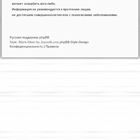
phpBB
желает оскорбить кого-либо.
®
Forum
Информация не рекомендуется к прочтению лицам,
Software
не достигшим совершеннолетия или с психическими заболеваниями.
©
phpBB
Limited
Русская поддержка phpBB
Style: Black-Silver by Joyce&Luna
phpBB-Style-Design
Конфиденциальность
|
Правила