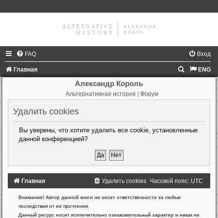
FAQ
Вход
П
Главная
ENG
о
Александр Король
Альтернативная история | Форум
и
с
Удалить cookies
к
Вы уверены, что хотите удалить все cookie, установленные
данной конференцией?
Главная
Удалить cookies
Часовой пояс:
UTC
Создано
Внимание! Автор данной книги не несет ответственности за любые
на
последствия от ее прочтения.
основе
Данный ресурс носит исключительно ознакомительный характер и никак не