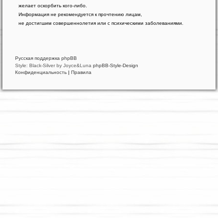
phpBB
желает оскорбить кого-либо.
®
Forum
Информация не рекомендуется к прочтению лицам,
Software
не достигшим совершеннолетия или с психическими заболеваниями.
©
phpBB
Limited
Русская поддержка phpBB
Style: Black-Silver by Joyce&Luna
phpBB-Style-Design
Конфиденциальность
|
Правила