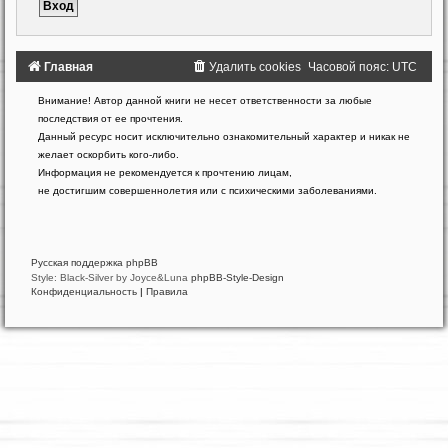
Главная
Удалить cookies
Часовой пояс:
UTC
Создано
Внимание! Автор данной книги не несет ответственности за любые
на
последствия от ее прочтения.
основе
Данный ресурс носит исключительно ознакомительный характер и никак не
phpBB
желает оскорбить кого-либо.
®
Forum
Информация не рекомендуется к прочтению лицам,
Software
не достигшим совершеннолетия или с психическими заболеваниями.
©
phpBB
Limited
Русская поддержка phpBB
Style: Black-Silver by Joyce&Luna
phpBB-Style-Design
Конфиденциальность
|
Правила