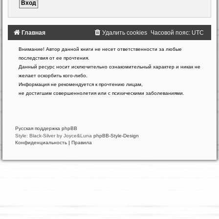
Главная
Удалить cookies
Часовой пояс:
UTC
Создано
Внимание! Автор данной книги не несет ответственности за любые
на
последствия от ее прочтения.
основе
Данный ресурс носит исключительно ознакомительный характер и никак не
phpBB
желает оскорбить кого-либо.
®
Forum
Информация не рекомендуется к прочтению лицам,
Software
не достигшим совершеннолетия или с психическими заболеваниями.
©
phpBB
Limited
Русская поддержка phpBB
Style: Black-Silver by Joyce&Luna
phpBB-Style-Design
Конфиденциальность
|
Правила