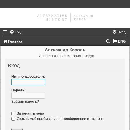
FAQ
Вход
П
Главная
ENG
о
Александр Король
Альтернативная история | Форум
и
с
Вход
к
Имя пользователя:
Пароль:
Забыли пароль?
Запомнить меня
Скрыть моё пребывание на конференции в этот раз