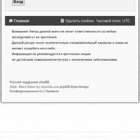
Главная
Удалить cookies
Часовой пояс:
UTC
Создано
Внимание! Автор данной книги не несет ответственности за любые
на
последствия от ее прочтения.
основе
Данный ресурс носит исключительно ознакомительный характер и никак не
phpBB
желает оскорбить кого-либо.
®
Forum
Информация не рекомендуется к прочтению лицам,
Software
не достигшим совершеннолетия или с психическими заболеваниями.
©
phpBB
Limited
Русская поддержка phpBB
Style: Black-Silver by Joyce&Luna
phpBB-Style-Design
Конфиденциальность
|
Правила