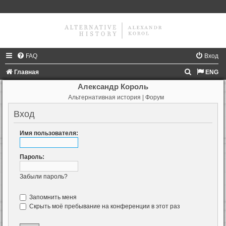
FAQ
Вход
П
Главная
ENG
о
Александр Король
Альтернативная история | Форум
и
с
Вход
к
Имя пользователя:
Пароль:
Забыли пароль?
Запомнить меня
Скрыть моё пребывание на конференции в этот раз