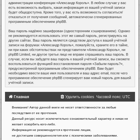
администрации конференции «Александр Король». В любом случае у вас
есть возможность выбрать, какая информация из вашей учётной записи
будет общедоступна. Кроме того, у вас есть возможность согласиться/
отказаться от получения сообщений, автоматически сгенерированных
программным обеспечением phpBB.
Ваш пароль надёжно зашифрован (односторонним хэшированием). Однако
не рекомендуется использовать этот же самый пароль, регистрируясь на
других сайтах. Ваш пароль является средством доступа к вашей учётной
записи на форумах «Александр Король», пожалуйста, храните его в тайне,
ни при каких обстоятельствах ни представители «Александр Король», ни
phpBB Limited, ни другое третье лицо не вправе спрашивать ваш пароль. В
случае, если вы забудете ваш пароль к вашей учётной записи, вы сможете
воспользоваться функцией восстановления пароля «Забыли пароль?»,
предусмотренной программным обеспечением phpBB. Вам будет
необходимо ввести ваше имя пользователя и ваш адрес email, после чего
программное обеспечение phpBB сгенерирует вам новый пароль для вашей
учётной записи.
Главная
Удалить cookies
Часовой пояс:
UTC
Создано
Внимание! Автор данной книги не несет ответственности за любые
на
последствия от ее прочтения.
основе
Данный ресурс носит исключительно ознакомительный характер и никак не
phpBB
желает оскорбить кого-либо.
®
Forum
Информация не рекомендуется к прочтению лицам,
Software
не достигшим совершеннолетия или с психическими заболеваниями.