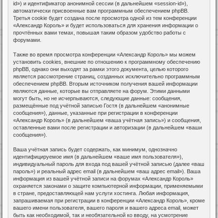
id») и идентификатор анонимной сессии (в дальнейшем «session-id»),
автоматически присвоенные вам программным обеспечением phpBB.
Третья cookie будет создана после просмотра одной из тем конференции
«Александр Король» и будет использоваться для хранения информации о
прочтённых вами темах, повышая таким образом удобство работы с
форумами.
Также во время просмотра конференции «Александр Король» мы можем
установить cookies, внешние по отношению к программному обеспечению
phpBB, однако они выходят за рамки этого документа, целью которого
является рассмотрение страниц, созданных исключительно программным
обеспечением phpBB. Вторым источником получения вашей информации
являются данные, которые вы отправляете на форум. Этими данными
могут быть, но не исчерпываются, следующие данные: сообщения,
размещённые под учётной записью Гостя (в дальнейшем «анонимные
сообщения»), данные, указанные при регистрации в конференции
«Александр Король» (в дальнейшем «ваша учётная запись») и сообщения,
оставленные вами после регистрации и авторизации (в дальнейшем «ваши
сообщения»).
Ваша учётная запись будет содержать, как минимум, однозначно
идентифицируемое имя (в дальнейшем «ваше имя пользователя»),
индивидуальный пароль для входа под вашей учётной записью (далее «ваш
пароль») и реальный адрес email (в дальнейшем «ваш адрес email»). Ваша
информация из вашей учётной записи на форумах «Александр Король»
охраняется законами о защите компьютерной информации, применяемыми
в стране, предоставляющей нам услуги хостинга. Любая информация,
запрашиваемая при регистрации в конференции «Александр Король», кроме
вашего имени пользователя, вашего пароля и вашего адреса email, может
быть как необходимой, так и необязательной ко вводу, на усмотрение