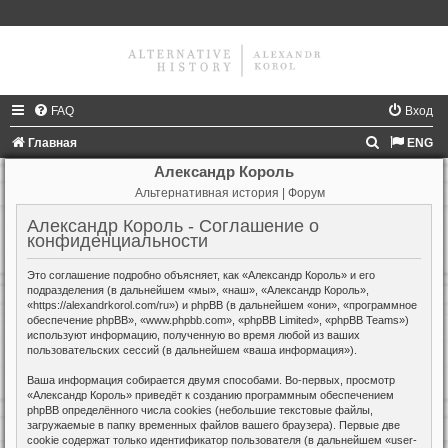
FAQ
Вход
П
Главная
ENG
о
Александр Король
Альтернативная история | Форум
и
с
Александр Король - Соглашение о
конфиденциальности
к
Это соглашение подробно объясняет, как «Александр Король» и его
подразделения (в дальнейшем «мы», «наш», «Александр Король»,
«https://alexandrkorol.com/ru») и phpBB (в дальнейшем «они», «программное
обеспечение phpBB», «www.phpbb.com», «phpBB Limited», «phpBB Teams»)
используют информацию, полученную во время любой из ваших
пользовательских сессий (в дальнейшем «ваша информация»).
Ваша информация собирается двумя способами. Во-первых, просмотр
«Александр Король» приведёт к созданию программным обеспечением
phpBB определённого числа cookies (небольшие текстовые файлы,
загружаемые в папку временных файлов вашего браузера). Первые две
cookie содержат только идентификатор пользователя (в дальнейшем «user-