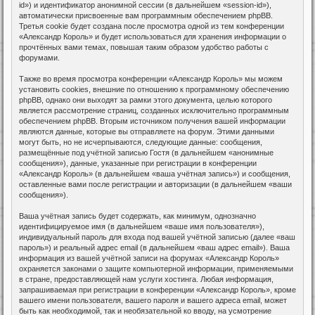
id») и идентификатор анонимной сессии (в дальнейшем «session-id»),
автоматически присвоенные вам программным обеспечением phpBB.
Третья cookie будет создана после просмотра одной из тем конференции
«Александр Король» и будет использоваться для хранения информации о
прочтённых вами темах, повышая таким образом удобство работы с
форумами.
Также во время просмотра конференции «Александр Король» мы можем
установить cookies, внешние по отношению к программному обеспечению
phpBB, однако они выходят за рамки этого документа, целью которого
является рассмотрение страниц, созданных исключительно программным
обеспечением phpBB. Вторым источником получения вашей информации
являются данные, которые вы отправляете на форум. Этими данными
могут быть, но не исчерпываются, следующие данные: сообщения,
размещённые под учётной записью Гостя (в дальнейшем «анонимные
сообщения»), данные, указанные при регистрации в конференции
«Александр Король» (в дальнейшем «ваша учётная запись») и сообщения,
оставленные вами после регистрации и авторизации (в дальнейшем «ваши
сообщения»).
Ваша учётная запись будет содержать, как минимум, однозначно
идентифицируемое имя (в дальнейшем «ваше имя пользователя»),
индивидуальный пароль для входа под вашей учётной записью (далее «ваш
пароль») и реальный адрес email (в дальнейшем «ваш адрес email»). Ваша
информация из вашей учётной записи на форумах «Александр Король»
охраняется законами о защите компьютерной информации, применяемыми
в стране, предоставляющей нам услуги хостинга. Любая информация,
запрашиваемая при регистрации в конференции «Александр Король», кроме
вашего имени пользователя, вашего пароля и вашего адреса email, может
быть как необходимой, так и необязательной ко вводу, на усмотрение