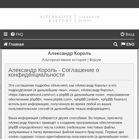
FAQ
Вход
П
Главная
ENG
о
Александр Король
Альтернативная история | Форум
и
с
Александр Король - Соглашение о
конфиденциальности
к
Это соглашение подробно объясняет, как «Александр Король» и его
подразделения (в дальнейшем «мы», «наш», «Александр Король»,
«https://alexandrkorol.com/ru») и phpBB (в дальнейшем «они», «программное
обеспечение phpBB», «www.phpbb.com», «phpBB Limited», «phpBB Teams»)
используют информацию, полученную во время любой из ваших
пользовательских сессий (в дальнейшем «ваша информация»).
Ваша информация собирается двумя способами. Во-первых, просмотр
«Александр Король» приведёт к созданию программным обеспечением
phpBB определённого числа cookies (небольшие текстовые файлы,
загружаемые в папку временных файлов вашего браузера). Первые две
cookie содержат только идентификатор пользователя (в дальнейшем «user-