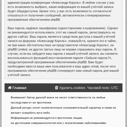
администрации конференции «Александр Король». В любом случае у вас
есть возможность выбрать, какая информация из вашей учётной записи
будет общедоступна. Кроме того, у вас есть возможность согласиться/
отказаться от получения сообщений, автоматически сгенерированных
программным обеспечением phpBB.
Ваш пароль надёжно зашифрован (односторонним хэшированием). Однако
не рекомендуется использовать этот же самый пароль, регистрируясь на
других сайтах. Ваш пароль является средством доступа к вашей учётной
записи на форумах «Александр Король», пожалуйста, храните его в тайне,
ни при каких обстоятельствах ни представители «Александр Король», ни
phpBB Limited, ни другое третье лицо не вправе спрашивать ваш пароль. В
случае, если вы забудете ваш пароль к вашей учётной записи, вы сможете
воспользоваться функцией восстановления пароля «Забыли пароль?»,
предусмотренной программным обеспечением phpBB. Вам будет
необходимо ввести ваше имя пользователя и ваш адрес email, после чего
программное обеспечение phpBB сгенерирует вам новый пароль для вашей
учётной записи.
Главная
Удалить cookies
Часовой пояс:
UTC
Создано
Внимание! Автор данной книги не несет ответственности за любые
на
последствия от ее прочтения.
основе
Данный ресурс носит исключительно ознакомительный характер и никак не
phpBB
желает оскорбить кого-либо.
®
Forum
Информация не рекомендуется к прочтению лицам,
Software
не достигшим совершеннолетия или с психическими заболеваниями.