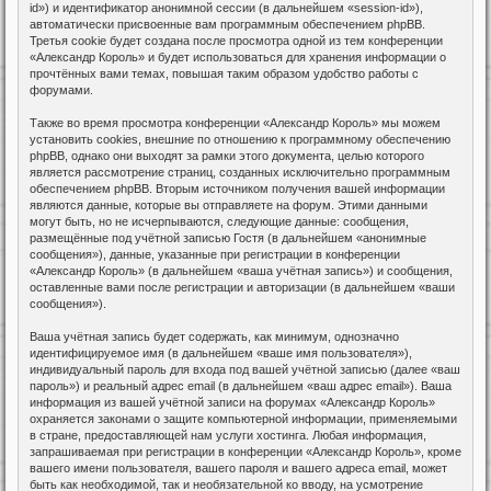
id») и идентификатор анонимной сессии (в дальнейшем «session-id»),
автоматически присвоенные вам программным обеспечением phpBB.
Третья cookie будет создана после просмотра одной из тем конференции
«Александр Король» и будет использоваться для хранения информации о
прочтённых вами темах, повышая таким образом удобство работы с
форумами.
Также во время просмотра конференции «Александр Король» мы можем
установить cookies, внешние по отношению к программному обеспечению
phpBB, однако они выходят за рамки этого документа, целью которого
является рассмотрение страниц, созданных исключительно программным
обеспечением phpBB. Вторым источником получения вашей информации
являются данные, которые вы отправляете на форум. Этими данными
могут быть, но не исчерпываются, следующие данные: сообщения,
размещённые под учётной записью Гостя (в дальнейшем «анонимные
сообщения»), данные, указанные при регистрации в конференции
«Александр Король» (в дальнейшем «ваша учётная запись») и сообщения,
оставленные вами после регистрации и авторизации (в дальнейшем «ваши
сообщения»).
Ваша учётная запись будет содержать, как минимум, однозначно
идентифицируемое имя (в дальнейшем «ваше имя пользователя»),
индивидуальный пароль для входа под вашей учётной записью (далее «ваш
пароль») и реальный адрес email (в дальнейшем «ваш адрес email»). Ваша
информация из вашей учётной записи на форумах «Александр Король»
охраняется законами о защите компьютерной информации, применяемыми
в стране, предоставляющей нам услуги хостинга. Любая информация,
запрашиваемая при регистрации в конференции «Александр Король», кроме
вашего имени пользователя, вашего пароля и вашего адреса email, может
быть как необходимой, так и необязательной ко вводу, на усмотрение