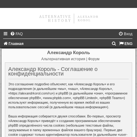
FAQ
Вход
П
Главная
ENG
о
Александр Король
Альтернативная история | Форум
и
с
Александр Король - Соглашение о
конфиденциальности
к
Это соглашение подробно объясняет, как «Александр Король» и его
подразделения (в дальнейшем «мы», «наш», «Александр Король»,
«https://alexandrkorol.com/ru») и phpBB (в дальнейшем «они», «программное
обеспечение phpBB», «www.phpbb.com», «phpBB Limited», «phpBB Teams»)
используют информацию, полученную во время любой из ваших
пользовательских сессий (в дальнейшем «ваша информация»).
Ваша информация собирается двумя способами. Во-первых, просмотр
«Александр Король» приведёт к созданию программным обеспечением
phpBB определённого числа cookies (небольшие текстовые файлы,
загружаемые в папку временных файлов вашего браузера). Первые две
cookie содержат только идентификатор пользователя (в дальнейшем «user-