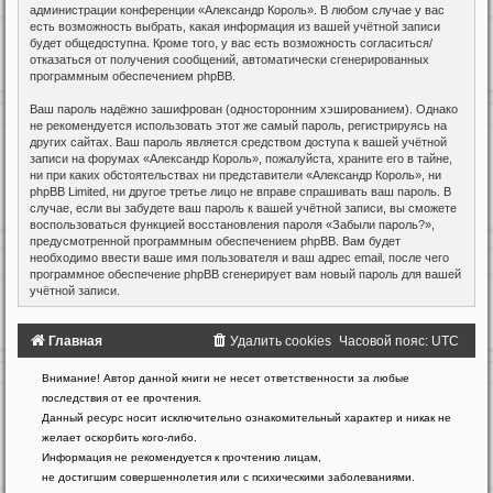
администрации конференции «Александр Король». В любом случае у вас
есть возможность выбрать, какая информация из вашей учётной записи
будет общедоступна. Кроме того, у вас есть возможность согласиться/
отказаться от получения сообщений, автоматически сгенерированных
программным обеспечением phpBB.
Ваш пароль надёжно зашифрован (односторонним хэшированием). Однако
не рекомендуется использовать этот же самый пароль, регистрируясь на
других сайтах. Ваш пароль является средством доступа к вашей учётной
записи на форумах «Александр Король», пожалуйста, храните его в тайне,
ни при каких обстоятельствах ни представители «Александр Король», ни
phpBB Limited, ни другое третье лицо не вправе спрашивать ваш пароль. В
случае, если вы забудете ваш пароль к вашей учётной записи, вы сможете
воспользоваться функцией восстановления пароля «Забыли пароль?»,
предусмотренной программным обеспечением phpBB. Вам будет
необходимо ввести ваше имя пользователя и ваш адрес email, после чего
программное обеспечение phpBB сгенерирует вам новый пароль для вашей
учётной записи.
Главная
Удалить cookies
Часовой пояс:
UTC
Создано
Внимание! Автор данной книги не несет ответственности за любые
на
последствия от ее прочтения.
основе
Данный ресурс носит исключительно ознакомительный характер и никак не
phpBB
желает оскорбить кого-либо.
®
Forum
Информация не рекомендуется к прочтению лицам,
Software
не достигшим совершеннолетия или с психическими заболеваниями.