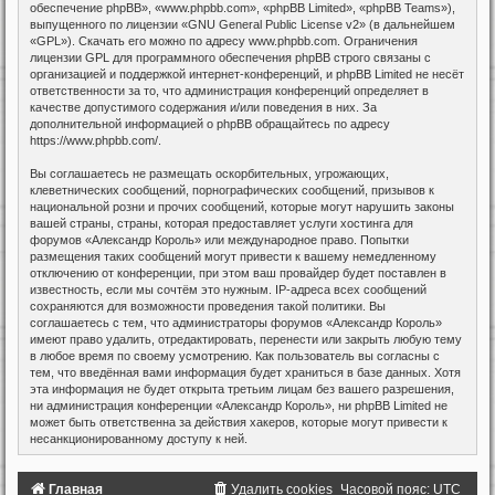
обеспечение phpBB», «www.phpbb.com», «phpBB Limited», «phpBB Teams»),
выпущенного по лицензии «
GNU General Public License v2
» (в дальнейшем
«GPL»). Скачать его можно по адресу
www.phpbb.com
. Ограничения
лицензии GPL для программного обеспечения phpBB строго связаны с
организацией и поддержкой интернет-конференций, и phpBB Limited не несёт
ответственности за то, что администрация конференций определяет в
качестве допустимого содержания и/или поведения в них. За
дополнительной информацией о phpBB обращайтесь по адресу
https://www.phpbb.com/
.
Вы соглашаетесь не размещать оскорбительных, угрожающих,
клеветнических сообщений, порнографических сообщений, призывов к
национальной розни и прочих сообщений, которые могут нарушить законы
вашей страны, страны, которая предоставляет услуги хостинга для
форумов «Александр Король» или международное право. Попытки
размещения таких сообщений могут привести к вашему немедленному
отключению от конференции, при этом ваш провайдер будет поставлен в
известность, если мы сочтём это нужным. IP-адреса всех сообщений
сохраняются для возможности проведения такой политики. Вы
соглашаетесь с тем, что администраторы форумов «Александр Король»
имеют право удалить, отредактировать, перенести или закрыть любую тему
в любое время по своему усмотрению. Как пользователь вы согласны с
тем, что введённая вами информация будет храниться в базе данных. Хотя
эта информация не будет открыта третьим лицам без вашего разрешения,
ни администрация конференции «Александр Король», ни phpBB Limited не
может быть ответственна за действия хакеров, которые могут привести к
несанкционированному доступу к ней.
Главная
Удалить cookies
Часовой пояс:
UTC