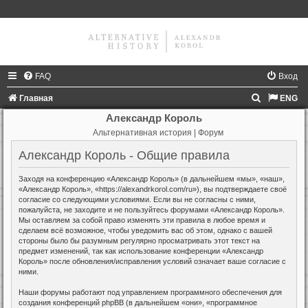
FAQ
Вход
П
Главная
ENG
о
Александр Король
Альтернативная история | Форум
и
с
Александр Король - Общие правила
к
Заходя на конференцию «Александр Король» (в дальнейшем «мы», «наш»,
«Александр Король», «https://alexandrkorol.com/ru»), вы подтверждаете своё
согласие со следующими условиями. Если вы не согласны с ними,
пожалуйста, не заходите и не пользуйтесь форумами «Александр Король».
Мы оставляем за собой право изменять эти правила в любое время и
сделаем всё возможное, чтобы уведомить вас об этом, однако с вашей
стороны было бы разумным регулярно просматривать этот текст на
предмет изменений, так как использование конференции «Александр
Король» после обновления/исправления условий означает ваше согласие с
ними.
Наши форумы работают под управлением программного обеспечения для
создания конференций phpBB (в дальнейшем «они», «программное