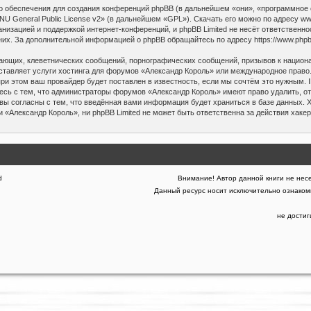
 обеспечения для создания конференций phpBB (в дальнейшем «они», «программное 
NU General Public License v2
» (в дальнейшем «GPL»). Скачать его можно по адресу
ww
низацией и поддержкой интернет-конференций, и phpBB Limited не несёт ответственно
 них. За дополнительной информацией о phpBB обращайтесь по адресу
https://www.php
ающих, клеветнических сообщений, порнографических сообщений, призывов к национа
ставляет услуги хостинга для форумов «Александр Король» или международное право
и этом ваш провайдер будет поставлен в известность, если мы сочтём это нужным. 
есь с тем, что администраторы форумов «Александр Король» имеют право удалить, от
вы согласны с тем, что введённая вами информация будет храниться в базе данных. 
«Александр Король», ни phpBB Limited не может быть ответственна за действия хаке
d
Внимание! Автор данной книги не несе
Данный ресурс носит исключительно ознакоми
не дости