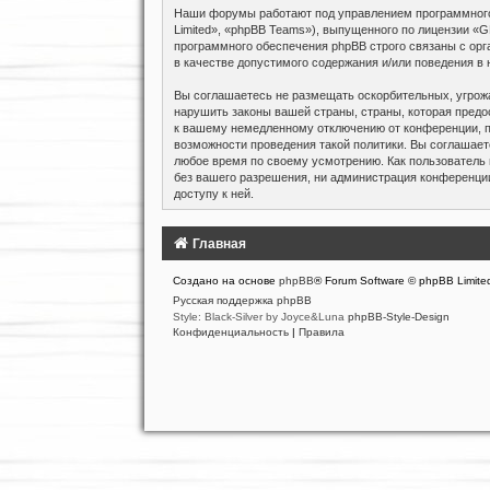
Наши форумы работают под управлением программного
Limited», «phpBB Teams»), выпущенного по лицензии «
G
программного обеспечения phpBB строго связаны с орга
в качестве допустимого содержания и/или поведения в
Вы соглашаетесь не размещать оскорбительных, угрож
нарушить законы вашей страны, страны, которая предо
к вашему немедленному отключению от конференции, пр
возможности проведения такой политики. Вы соглашает
любое время по своему усмотрению. Как пользователь 
без вашего разрешения, ни администрация конференции 
доступу к ней.
Главная
Создано на основе
phpBB
® Forum Software © phpBB Limite
Русская поддержка phpBB
Style: Black-Silver by Joyce&Luna
phpBB-Style-Design
Конфиденциальность
|
Правила