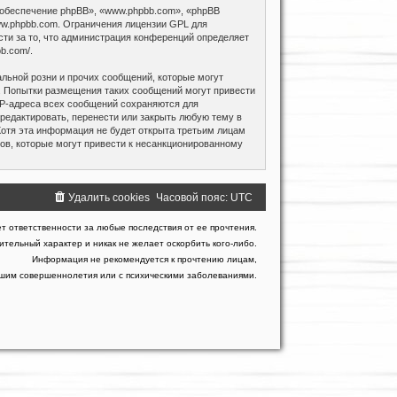
обеспечение phpBB», «www.phpbb.com», «phpBB
w.phpbb.com
. Ограничения лицензии GPL для
сти за то, что администрация конференций определяет
bb.com/
.
льной розни и прочих сообщений, которые могут
. Попытки размещения таких сообщений могут привести
IP-адреса всех сообщений сохраняются для
редактировать, перенести или закрыть любую тему в
Хотя эта информация не будет открыта третьим лицам
ров, которые могут привести к несанкционированному
Удалить cookies
Часовой пояс:
UTC
т ответственности за любые последствия от ее прочтения.
тельный характер и никак не желает оскорбить кого-либо.
Информация не рекомендуется к прочтению лицам,
гшим совершеннолетия или с психическими заболеваниями.