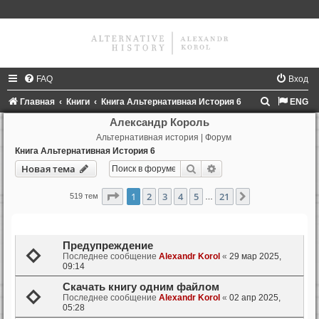
FAQ
Вход
П
Главная
Книги
Книга Альтернативная История 6
ENG
о
Александр Король
Альтернативная история | Форум
и
Книга Альтернативная История 6
с
Поиск
Расширенный поиск
Новая тема
к
Страница
1
из
21
1
2
3
4
5
21
След.
519 тем
…
Темы
Предупреждение
Последнее сообщение
Alexandr Korol
«
29 мар 2025,
09:14
Скачать книгу одним файлом
Последнее сообщение
Alexandr Korol
«
02 апр 2025,
05:28