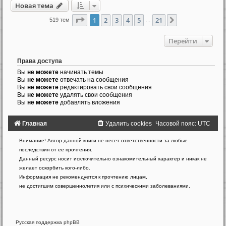
Новая тема
Страница
1
из
21
1
2
3
4
5
21
След.
519 тем
…
Перейти
Права доступа
Вы
не можете
начинать темы
Вы
не можете
отвечать на сообщения
Вы
не можете
редактировать свои сообщения
Вы
не можете
удалять свои сообщения
Вы
не можете
добавлять вложения
Главная
Удалить cookies
Часовой пояс:
UTC
Создано
Внимание! Автор данной книги не несет ответственности за любые
на
последствия от ее прочтения.
основе
Данный ресурс носит исключительно ознакомительный характер и никак не
phpBB
желает оскорбить кого-либо.
®
Forum
Информация не рекомендуется к прочтению лицам,
Software
не достигшим совершеннолетия или с психическими заболеваниями.
©
phpBB
Limited
Русская поддержка phpBB