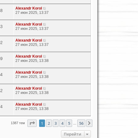
Alexandr Korol
48
27 июн 2025, 13:37
Alexandr Korol
63
27 июн 2025, 13:37
Alexandr Korol
92
27 июн 2025, 13:37
Alexandr Korol
59
27 июн 2025, 13:38
Alexandr Korol
84
27 июн 2025, 13:38
Alexandr Korol
52
27 июн 2025, 13:38
Alexandr Korol
74
27 июн 2025, 13:38
Страница
1
из
56
1
2
3
4
5
56
След.
1387 тем
…
Перейти