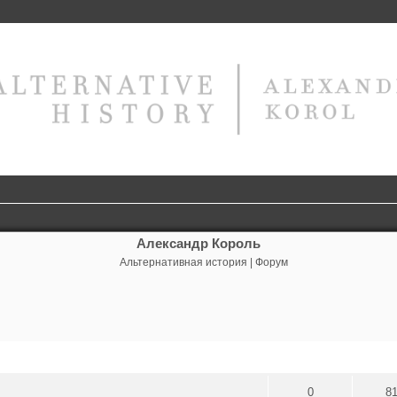
Александр Король
Альтернативная история | Форум
сширенный поиск
Ответы
Прос
0
8