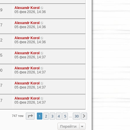
Alexandr Korol
19
05 фев 2026, 14:36
Alexandr Korol
77
05 фев 2026, 14:36
Alexandr Korol
72
05 фев 2026, 14:36
Alexandr Korol
85
05 фев 2026, 14:37
Alexandr Korol
90
05 фев 2026, 14:37
Alexandr Korol
87
05 фев 2026, 14:37
Alexandr Korol
17
05 фев 2026, 14:37
Страница
1
из
30
1
2
3
4
5
30
След.
747 тем
…
Перейти