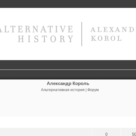
Александр Король
Альтернативная история | Форум
сширенный поиск
Ответы
Прос
0
5