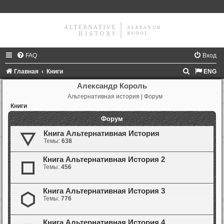
FAQ
Вход
П
Главная
Книги
ENG
о
Александр Король
Альтернативная история | Форум
и
Книги
с
Форум
к
Книга Альтернативная История
Темы:
638
Книга Альтернативная История 2
Темы:
456
Книга Альтернативная История 3
Темы:
776
Книга Альтернативная История 4