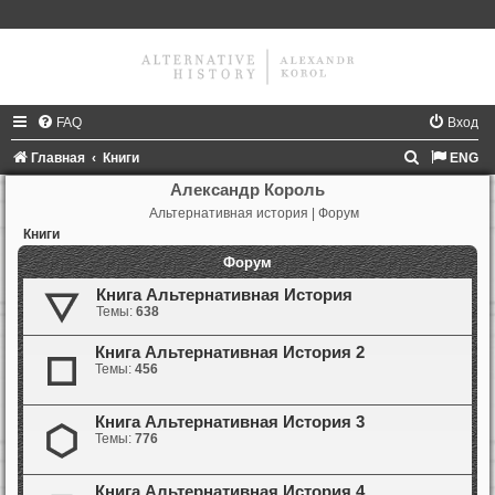
FAQ
Вход
П
Главная
Книги
ENG
о
Александр Король
Альтернативная история | Форум
и
Книги
с
Форум
к
Книга Альтернативная История
Темы:
638
Книга Альтернативная История 2
Темы:
456
Книга Альтернативная История 3
Темы:
776
Книга Альтернативная История 4