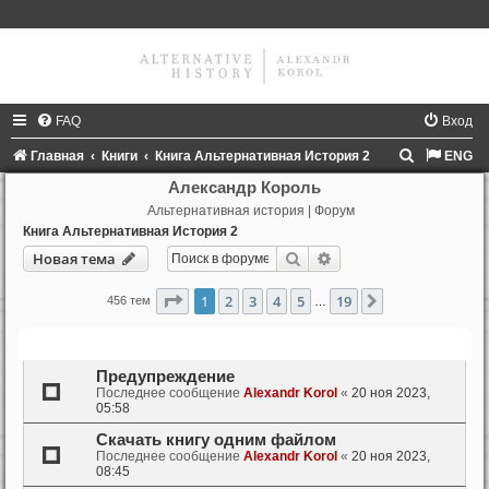
FAQ
Вход
П
Главная
Книги
Книга Альтернативная История 2
ENG
о
Александр Король
Альтернативная история | Форум
и
Книга Альтернативная История 2
с
Поиск
Расширенный поиск
Новая тема
к
Страница
1
из
19
1
2
3
4
5
19
След.
456 тем
…
Темы
Предупреждение
Последнее сообщение
Alexandr Korol
«
20 ноя 2023,
05:58
Скачать книгу одним файлом
Последнее сообщение
Alexandr Korol
«
20 ноя 2023,
08:45