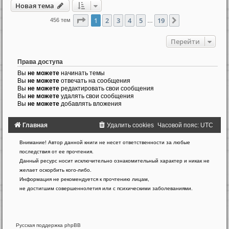
Новая тема
Страница
1
из
19
1
2
3
4
5
19
След.
456 тем
…
Перейти
Права доступа
Вы
не можете
начинать темы
Вы
не можете
отвечать на сообщения
Вы
не можете
редактировать свои сообщения
Вы
не можете
удалять свои сообщения
Вы
не можете
добавлять вложения
Главная
Удалить cookies
Часовой пояс:
UTC
Создано
Внимание! Автор данной книги не несет ответственности за любые
на
последствия от ее прочтения.
основе
Данный ресурс носит исключительно ознакомительный характер и никак не
phpBB
желает оскорбить кого-либо.
®
Forum
Информация не рекомендуется к прочтению лицам,
Software
не достигшим совершеннолетия или с психическими заболеваниями.
©
phpBB
Limited
Русская поддержка phpBB