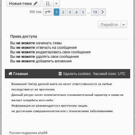
Новая тема
Страница
1
из
19
1
2
3
4
5
19
След.
456 тем
…
Перейти
Права доступа
Вы
не можете
начинать темы
Вы
не можете
отвечать на сообщения
Вы
не можете
редактировать свои сообщения
Вы
не можете
удалять свои сообщения
Вы
не можете
добавлять вложения
Главная
Удалить cookies
Часовой пояс:
UTC
Создано
Внимание! Автор данной книги не несет ответственности за любые
на
последствия от ее прочтения.
основе
Данный ресурс носит исключительно ознакомительный характер и никак не
phpBB
желает оскорбить кого-либо.
®
Forum
Информация не рекомендуется к прочтению лицам,
Software
не достигшим совершеннолетия или с психическими заболеваниями.
©
phpBB
Limited
Русская поддержка phpBB