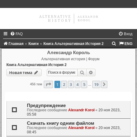
FAQ
Вход
П
Главная
Книги
Книга Альтернативная История 2
ENG
о
Александр Король
Альтернативная история | Форум
и
Книга Альтернативная История 2
с
Поиск
Расширенный поиск
Новая тема
к
Страница
1
из
19
1
2
3
4
5
19
След.
456 тем
…
Темы
Предупреждение
Последнее сообщение
Alexandr Korol
«
20 ноя 2023,
05:58
Скачать книгу одним файлом
Последнее сообщение
Alexandr Korol
«
20 ноя 2023,
08:45