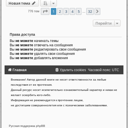
Новая тема
Страница
1
из
32
1
2
3
4
5
32
След.
776 тем
…
Перейти
Права доступа
Вы
не можете
начинать темы
Вы
не можете
отвечать на сообщения
Вы
не можете
редактировать свои сообщения
Вы
не можете
удалять свои сообщения
Вы
не можете
добавлять вложения
Главная
Удалить cookies
Часовой пояс:
UTC
Создано
Внимание! Автор данной книги не несет ответственности за любые
на
последствия от ее прочтения.
основе
Данный ресурс носит исключительно ознакомительный характер и никак не
phpBB
желает оскорбить кого-либо.
®
Forum
Информация не рекомендуется к прочтению лицам,
Software
не достигшим совершеннолетия или с психическими заболеваниями.
©
phpBB
Limited
Русская поддержка phpBB