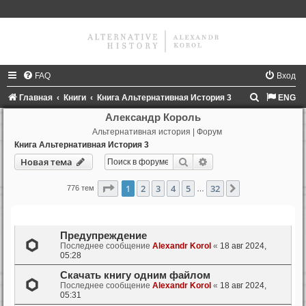
FAQ
Вход
П
Главная
Книги
Книга Альтернативная История 3
ENG
о
Александр Король
Альтернативная история | Форум
и
Книга Альтернативная История 3
с
Поиск
Расширенный поиск
Новая тема
к
Страница
1
из
32
1
2
3
4
5
32
След.
776 тем
…
Темы
Предупреждение
Последнее сообщение
Alexandr Korol
«
18 авг 2024,
05:28
Скачать книгу одним файлом
Последнее сообщение
Alexandr Korol
«
18 авг 2024,
05:31