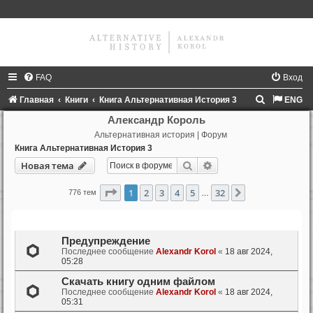
FAQ
Вход
П
Главная
Книги
Книга Альтернативная История 3
ENG
о
Александр Король
Альтернативная история | Форум
и
Книга Альтернативная История 3
с
Поиск
Расширенный поиск
Новая тема
к
Страница
1
из
32
1
2
3
4
5
32
След.
776 тем
…
Темы
Предупреждение
Последнее сообщение
Alexandr Korol
«
18 авг 2024,
05:28
Скачать книгу одним файлом
Последнее сообщение
Alexandr Korol
«
18 авг 2024,
05:31