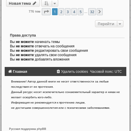
Новая тема
Страница
1
из
32
1
2
3
4
5
32
След.
776 тем
…
Перейти
Права доступа
Вы
не можете
начинать темы
Вы
не можете
отвечать на сообщения
Вы
не можете
редактировать свои сообщения
Вы
не можете
удалять свои сообщения
Вы
не можете
добавлять вложения
Главная
Удалить cookies
Часовой пояс:
UTC
Создано
Внимание! Автор данной книги не несет ответственности за любые
на
последствия от ее прочтения.
основе
Данный ресурс носит исключительно ознакомительный характер и никак не
phpBB
желает оскорбить кого-либо.
®
Forum
Информация не рекомендуется к прочтению лицам,
Software
не достигшим совершеннолетия или с психическими заболеваниями.
©
phpBB
Limited
Русская поддержка phpBB