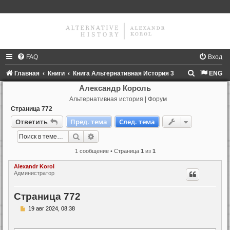
FAQ
Вход
П
Главная
Книги
Книга Альтернативная История 3
ENG
о
Александр Король
Альтернативная история | Форум
и
Страница 772
с
Ответить
Пред. тема
След. тема
к
Поиск
Расширенный поиск
1 сообщение • Страница
1
из
1
Alexandr Korol
Администратор
Страница 772
С
19 авг 2024, 08:38
о
о
б