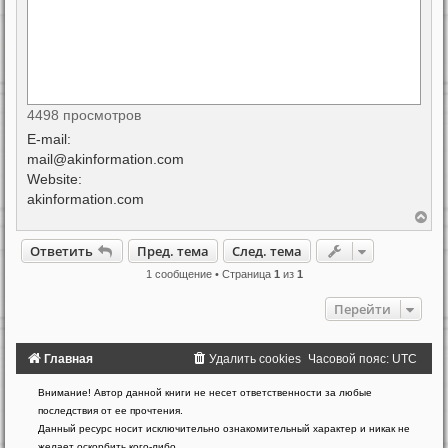
4498 просмотров
E-mail:
mail@akinformation.com
Website:
akinformation.com
В
е
р
Ответить
Пред. тема
След. тема
н
у
1 сообщение • Страница
1
из
1
т
ь
Перейти
с
я
к
н
Главная
Удалить cookies
Часовой пояс:
UTC
а
ч
Создано
Внимание! Автор данной книги не несет ответственности за любые
а
на
последствия от ее прочтения.
л
у
основе
Данный ресурс носит исключительно ознакомительный характер и никак не
phpBB
желает оскорбить кого-либо.
®