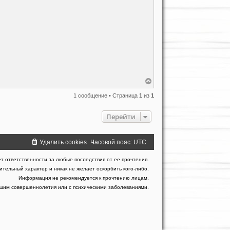
В
е
р
1 сообщение • Страница
1
из
1
н
у
Перейти
т
ь
с
я
Удалить cookies
Часовой пояс:
UTC
к
н
а
т ответственности за любые последствия от ее прочтения.
ч
тельный характер и никак не желает оскорбить кого-либо.
а
Информация не рекомендуется к прочтению лицам,
л
гшим совершеннолетия или с психическими заболеваниями.
у