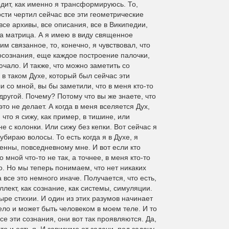
одит, как именно я трансформируюсь. То,
ости чертил сейчас все эти геометрические
все архивы, все описания, все в Википедии,
та матрица. А я имею в виду священное
м связанное, то, конечно, я чувствовал, что
 осознания, еще каждое построение палочки,
ючало. И также, что можно заметить со
а в таком Духе, который был сейчас эти
и со мной, вы бы заметили, что в меня кто-то
о другой. Почему? Потому что вы же знаете, что
это не делает. А когда в меня вселяется Дух,
 что я сижу, как пример, в тишине, или
е с колонки. Или сижу без кепки. Вот сейчас я
я убираю волосы. То есть когда я в Духе, я
енны, повседневному мне. И вот если кто
о мной что-то не так, а точнее, в меня кто-то
о. Но мы теперь понимаем, что нет никаких
 все это немного иначе. Получается, что есть,
ллект, как сознание, как системы, симуляции.
тыре стихии. И один из этих разумов начинает
ело и может быть человеком в моем теле. И то
все эти сознания, они вот так проявляются. Да,
то и есть я. И зависимо от задачи, под задачу