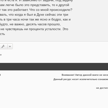
вам легче было это представить, то к другой
Вот так это работает. Что со мной происходило?
ать, что когда я был в Духе сейчас эти три
ть в три часа ночи так же ясно и бодро, как и
будто, не важно, десять часов прошло,
 не чувствуешь ни процента усталости. Это
сть
4»
d
Внимание! Автор данной книги не несе
Данный ресурс носит исключительно ознакоми
не дости