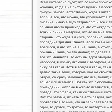
о
Всем интересно будет, что со мной происх
б
конечно, когда я на листках бумаги в плоск
щ
е
фигуры заново, естественно, когда я читал 
н
вообще все, что можно, где упоминается э
и
е
писание, имею в виду тетраморф и все с эти
со мной что-то происходит. Что от каждого
точки и линии в матрице, что-то во мне вкл
стороны, что когда я в Духе, особенно когд
последние три дня. Знаете, если бы вы жил
вселился, и что это не я, не Саша, а кто-т
обычный Саша, он это делает, то делает, а 
все это меняется. То есть вы вдруг увидите,
наоборот, я музыку включил с телефона, а н
сижу без кепки. Хотя я всегда в кепке, так 
делаю такие вещи, которые мне не свойств
рядом, он сразу замечает, что все, значит, с
вошел или вселился. Вот как это любопытн
привидений, которые в кого-то вселяются, а
правда, эти сферы, как искусственный инте
Вот эти разумы, их четыре есть разума, че
проявляться во мне, что он забирает мое т
один, то другой, то третий, то четвертый – 
сознание и силы. И эти сознания и силы – э