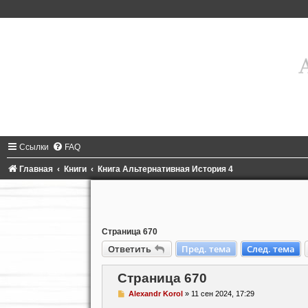
Ссылки
FAQ
Главная
Книги
Книга Альтернативная История 4
Страница 670
Ответить
Пред. тема
След. тема
Страница 670
С
Alexandr Korol
»
11 сен 2024, 17:29
о