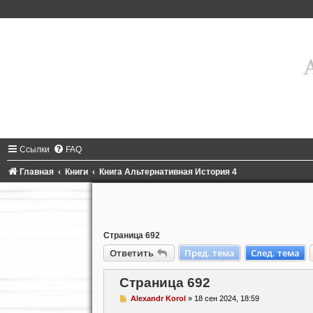
Ссылки
FAQ
Главная
Книги
Книга Альтернативная История 4
Страница 692
Ответить
Пред. тема
След. тема
Страница 692
С
Alexandr Korol
»
18 сен 2024, 18:59
о