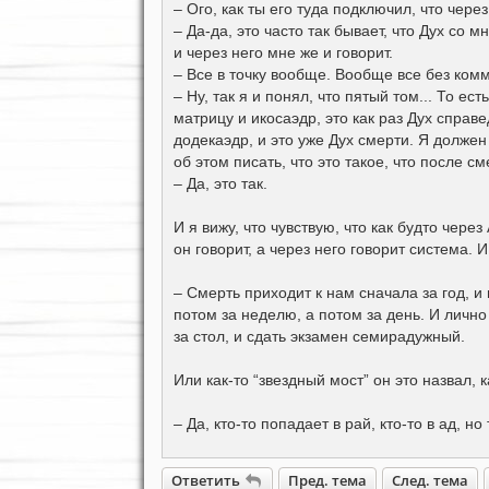
о
– Ого, как ты его туда подключил, что чер
б
– Да-да, это часто так бывает, что Дух со м
щ
е
и через него мне же и говорит.
н
– Все в точку вообще. Вообще все без ком
и
е
– Ну, так я и понял, что пятый том... То ес
матрицу и икосаэдр, это как раз Дух справ
додекаэдр, и это уже Дух смерти. Я должен
об этом писать, что это такое, что после см
– Да, это так.
И я вижу, что чувствую, что как будто через
он говорит, а через него говорит система. И
– Смерть приходит к нам сначала за год, и
потом за неделю, а потом за день. И лично
за стол, и сдать экзамен семирадужный.
Или как-то “звездный мост” он это назвал, к
– Да, кто-то попадает в рай, кто-то в ад, н
Ответить
Пред. тема
След. тема