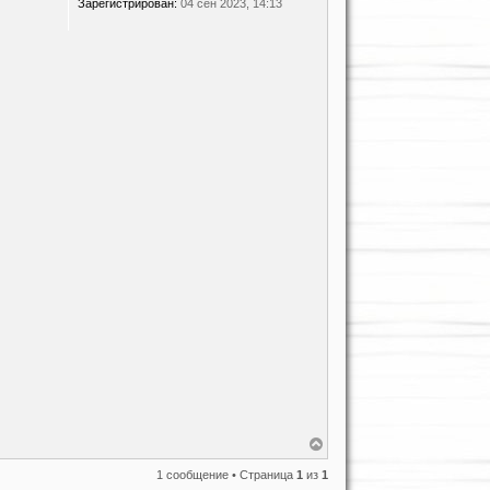
Зарегистрирован:
04 сен 2023, 14:13
В
е
р
1 сообщение • Страница
1
из
1
н