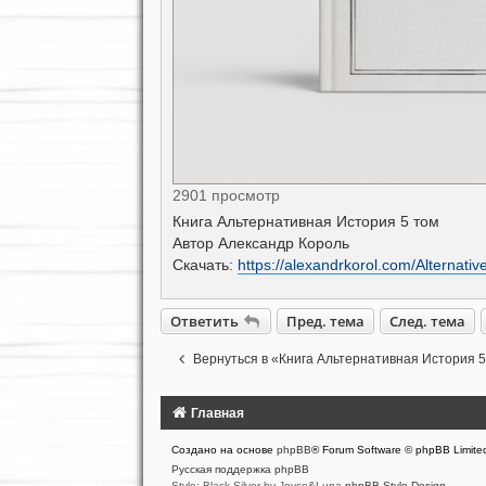
2901 просмотр
Книга Альтернативная История 5 том
Автор Александр Король
Скачать:
https://alexandrkorol.com/Alternativ
Ответить
Пред. тема
След. тема
Вернуться в «Книга Альтернативная История 
Главная
Создано на основе
phpBB
® Forum Software © phpBB Limite
Русская поддержка phpBB
Style: Black-Silver by Joyce&Luna
phpBB-Style-Design