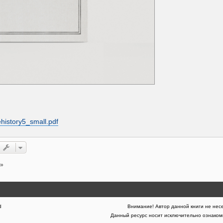
ehistory5_small.pdf
5»
d
Внимание! Автор данной книги не несе
Данный ресурс носит исключительно ознакоми