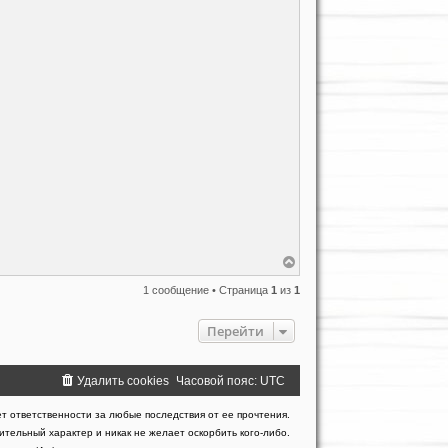
В
е
р
1 сообщение • Страница
1
из
1
н
у
Перейти
т
ь
с
я
Удалить cookies
Часовой пояс:
UTC
к
н
а
т ответственности за любые последствия от ее прочтения.
ч
тельный характер и никак не желает оскорбить кого-либо.
а