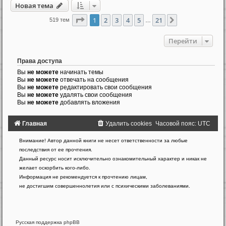
Новая тема
Страница
1
из
21
1
2
3
4
5
21
След.
519 тем
…
Перейти
Права доступа
Вы
не можете
начинать темы
Вы
не можете
отвечать на сообщения
Вы
не можете
редактировать свои сообщения
Вы
не можете
удалять свои сообщения
Вы
не можете
добавлять вложения
Главная
Удалить cookies
Часовой пояс:
UTC
Создано
Внимание! Автор данной книги не несет ответственности за любые
на
последствия от ее прочтения.
основе
Данный ресурс носит исключительно ознакомительный характер и никак не
phpBB
желает оскорбить кого-либо.
®
Forum
Информация не рекомендуется к прочтению лицам,
Software
не достигшим совершеннолетия или с психическими заболеваниями.
©
phpBB
Limited
Русская поддержка phpBB