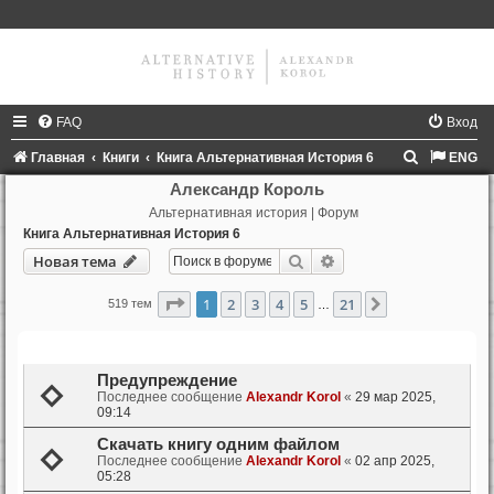
FAQ
Вход
П
Главная
Книги
Книга Альтернативная История 6
ENG
о
Александр Король
Альтернативная история | Форум
и
Книга Альтернативная История 6
с
Поиск
Расширенный поиск
Новая тема
к
Страница
1
из
21
1
2
3
4
5
21
След.
519 тем
…
Темы
Предупреждение
Последнее сообщение
Alexandr Korol
«
29 мар 2025,
09:14
Скачать книгу одним файлом
Последнее сообщение
Alexandr Korol
«
02 апр 2025,
05:28